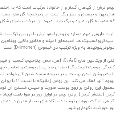
های پهن و بیضوی و سبز رنگ است. این درختچه گل های بسیار مع
که همیشه گل ، میوه و برگ دارد . میوه این درخت بیضوی شکل است و قطری برابر با ۳-۶ سانتی متر دارد.لیمو ترش گونه های مختلفی دارد از جمل
اثرات دارویی مهم عصاره و روغن لیمو ترش با بررسی ترکیبات 
مونوترپنوئیدها به ویژه ترکیب دی-لیمونن (D-limonen) است
غنی از ویتامین های C، A، B، آهن، مس،
بهبود آنها ک
معمول این روغن بر روی پوست صورت و سپس شستن آن توسط صاب
کردن (منتشر کردن) روغن لیمو در اوایل روز در هوا باعث ایج
نور خورشید نگهداری شود