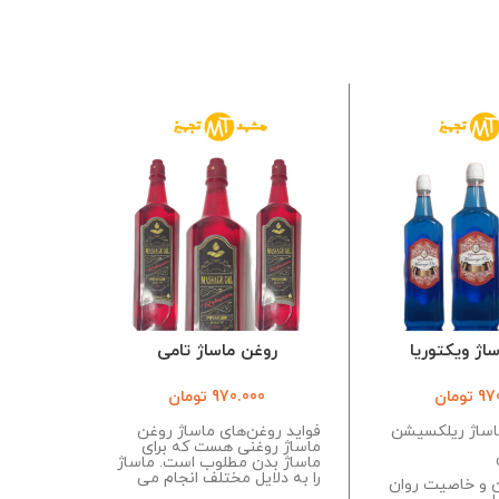
اژ ویکتوریا
روغن ماساژ تامی
روغ
97
تومان
970.000
تومان
0
ماساژ ریلکسیشن‌
فواید روغن‌های ماساژ روغن
وغن نارگی
ماساژ روغنی هست که برای
صورت مخ
ماساژ بدن مطلوب است. ماساژ
خوراکی خ
را به دلایل مختلف انجام می
استفاده ا
 و خاصیت روان
بدن به ص