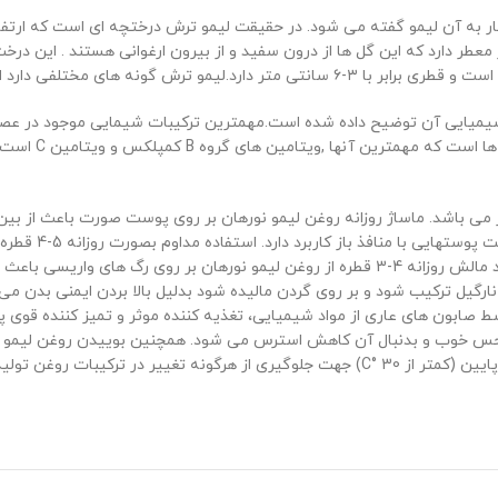
طر دارد که این گل ها از درون سفید و از بیرون ارغوانی هستند . این درخ
ه لیمو ترش کافیر ، بیابانی ، ایرانی می باشد.
شیمیایی آن توضیح داده شده است.مهمترین ترکیبات شیمایی موجود در عصار
اسیدکربوکسیلیک 
 پتاسیم، کلسیم و فیبر می باشد. ماساژ روزانه روغن لیمو نورهان بر روی پوست صورت
کنندگی پوست (لی
باعث روشن شدن پوست و در نتیجه سفید شدن آن خواهد شد مالش روزانه 4-3 قطره از روغن لیمو
مک می کند. این روغن زمانیکه با نسبت 1:1 با روغن نارگیل ترکیب شود و بر روی گردن مالیده شود بدلیل 
ون های عاری از مواد شیمیایی، تغذیه کننده موثر و تمیز کننده قوی پ
اد حس خوب و بدنبال آن کاهش استرس می شود. همچنین بوییدن روغن لیمو ب
گیاهی شرکت نورهان توسط دستگاه های بسیار مدرن در دمای پایین (کمتر از 30 °C) جهت جلوگی