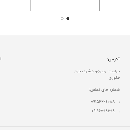
ت
کننده ی م
زمان ماندگاری:
یکسال
اضطراب و
پایه گیاهی
تهیه شده ا
فشار خون
های فرانسو
بیشترین اس
ی آروما تر
آدرس:
ا
خراسان رضوی، مشهد، بلوار
فکوری
شماره های تماس:
09152626088
09196768268