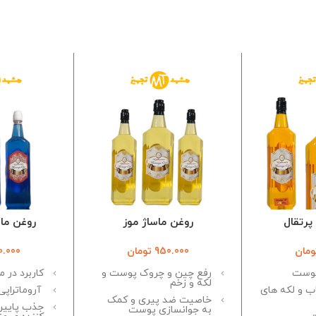
پرتقال
روغن ماساژ موز
روغن ماس
ومان
950.000
تومان
0.000
پوست
رفع چین و چروک پوست و
کاربرد در 
لکه و زخم
اب و لکه های
آروماتراپی
خاصیت ضد پیری و کمک
جذب پایین
به جوانسازی پوست