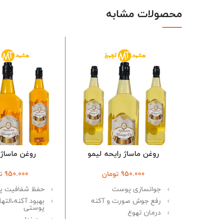
محصولات مشابه
روغن ماساژ رایحه لیمو
روغن‌ ماساژ 
950.000
تومان
950.000
ت
جوانسازی پوست
حفظ شفافیت 
رفع جوش صورت و آکنه
بهبود آکنه،الته
پوستی
درمان تهوع