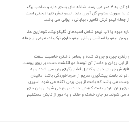
لیمو ترش از گیاهان گلدار و از خانواده مرکبات است که به اختصار به آن لیمو گفته می شود. در حقیقت لیمو ترش درختچه ای است که ارتفاع آن به ۴ متر می رسد. شاخه های بلندی دارد و صاحب برگ
ت به صورت مداوم گل آوری دارد . لیمو ترش تنها درختی است
ه میوه یا آب لیمو شامل اسیدهای گلیکولیک، کومارین ها،
ها، اسیدهای آمینه و مقادیر بالایی ویتامین ها است که مهمترین آنها ,ویتامین های گروه B کمپلکس و ویتامین C است.روغن لیمو یا اسانس روغنی لیمو حاوی ترکیبات مهمی از جمله
 باعث از بین رفتن چین و چروک شده و بخاطر داشتن خاصیت سفت
فتینگ) بعنوان ضد پیری پوست و مناسب جهت پوستهایی با منافذ باز کاربرد دارد. استفاده مداوم بصورت روزانه 5-4 قطره از این روغن و ماساژ آن توسط دو انگشت دست بر روی پوست
 نورهان بر روی رگ های واریسی باعث افزایش جریان خون و کنترل فشار رگهای واریسی شده و به
بالا بردن ایمنی بدن می تواند باعث پیشگیری سریع از سرماخوردگی باشد. مالیدن
وست می باشد که باعث از بین بردن آکنه می شود. اسپری
رای زنان باردار باعث کاهش حالت تهوع می شود. روغن های
ری از هرگونه تغییر در ترکیبات روغن تولید می شوند. در جای خشک و خنک و به دور از تابش مستقیم