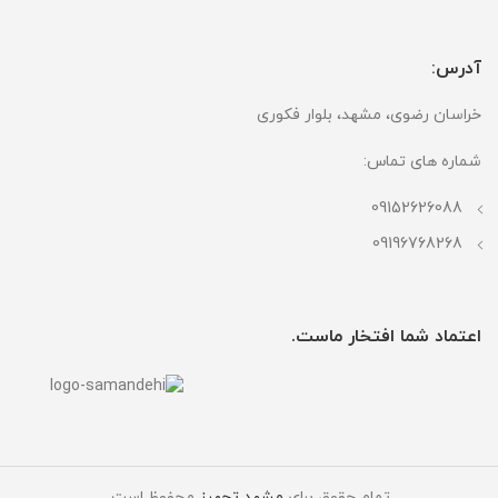
آدرس:
خراسان رضوی، مشهد، بلوار فکوری
شماره های تماس:
09152626088
09196768268
اعتماد شما افتخار ماست.
تمام حقوق برای
مشهد تجهیز
محفوظ است.