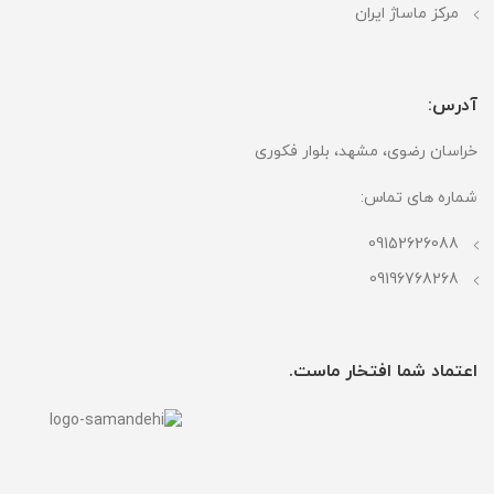
مرکز ماساژ ایران
آدرس:
خراسان رضوی، مشهد، بلوار فکوری
شماره های تماس:
09152626088
09196768268
اعتماد شما افتخار ماست.