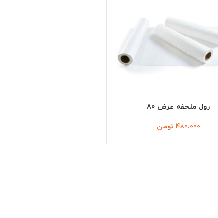
رول ملحفه عرض 80
480.000
تومان