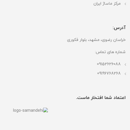
مرکز ماساژ ایران
آدرس:
خراسان رضوی، مشهد، بلوار فکوری
شماره های تماس:
09152626088
09196768268
اعتماد شما افتخار ماست.