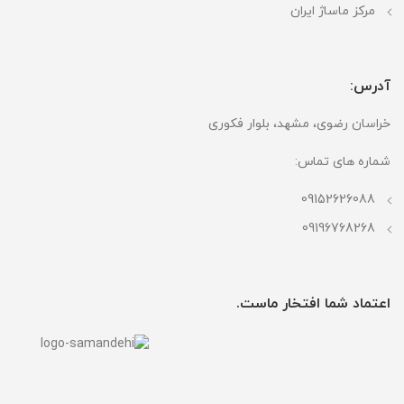
مرکز ماساژ ایران
آدرس:
خراسان رضوی، مشهد، بلوار فکوری
شماره های تماس:
09152626088
09196768268
اعتماد شما افتخار ماست.