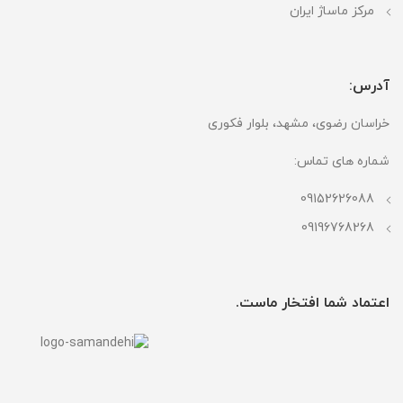
مرکز ماساژ ایران
آدرس:
خراسان رضوی، مشهد، بلوار فکوری
شماره های تماس:
09152626088
09196768268
اعتماد شما افتخار ماست.